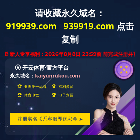
乐动平台
|
MK电竞
|
ledong乐动(中国)体育官方网站
|
乐竞体育·
乐竞官方网站
|
乐竞官方版网站登录入口
|
九游网页版·官方端网
站
|
安博平台
|
OD官方版网站登录入口
|
多宝登录平台
|