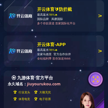
返回首页
刷新