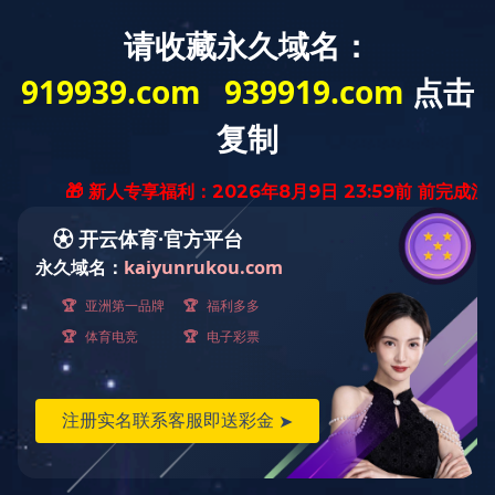
乐动平台
|
MK电竞
|
ledong乐动(中国)体育官方网站
|
乐竞体育·
乐竞官方网站
|
乐竞官方版网站登录入口
|
九游网页版·官方端网
站
|
安博平台
|
OD官方版网站登录入口
|
多宝登录平台
|