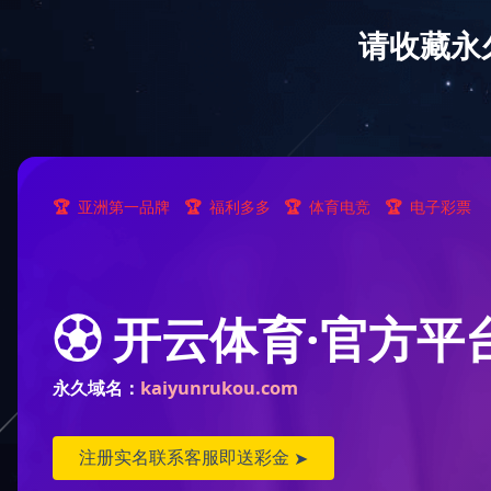
乐动平台
|
MK电竞
|
ledong乐动(中国)体育官方网站
|
乐竞体育·