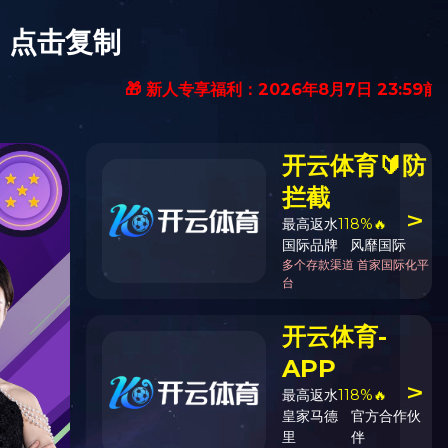
|
安博平台
|
OD官方版网站登录入口
|
多宝登录平台
|