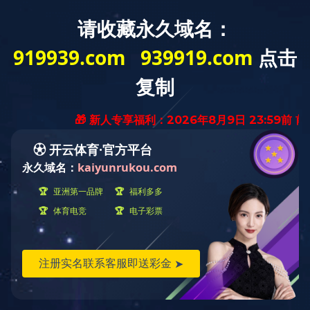
乐动平台
|
MK电竞
|
ledong乐动(中国)体育官方网站
|
乐竞体育·
乐竞官方网站
|
乐竞官方版网站登录入口
|
九游网页版·官方端网
站
|
安博平台
|
OD官方版网站登录入口
|
多宝登录平台
|