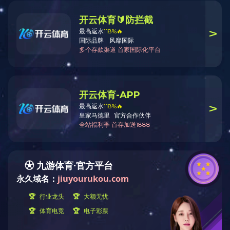
返回首页
刷新