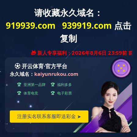
乐动平台
|
MK电竞
|
ledong乐动(中国)体育官方网站
|
乐竞体育·
乐竞官方网站
|
乐竞官方版网站登录入口
|
九游网页版·官方端网
站
|
安博平台
|
OD官方版网站登录入口
|
多宝登录平台
|