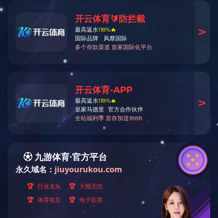
返回首页
刷新