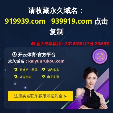
乐动平台
|
MK电竞
|
ledong乐动(中国)体育官方网站
|
乐竞体育·
乐竞官方网站
|
乐竞官方版网站登录入口
|
九游网页版·官方端网
站
|
安博平台
|
OD官方版网站登录入口
|
多宝登录平台
|