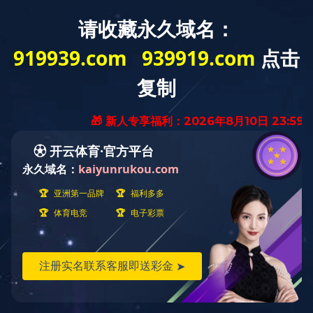
乐动平台
|
MK电竞
|
ledong乐动(中国)体育官方网站
|
乐竞体育·
乐竞官方网站
|
乐竞官方版网站登录入口
|
九游网页版·官方端网
站
|
安博平台
|
OD官方版网站登录入口
|
多宝登录平台
|