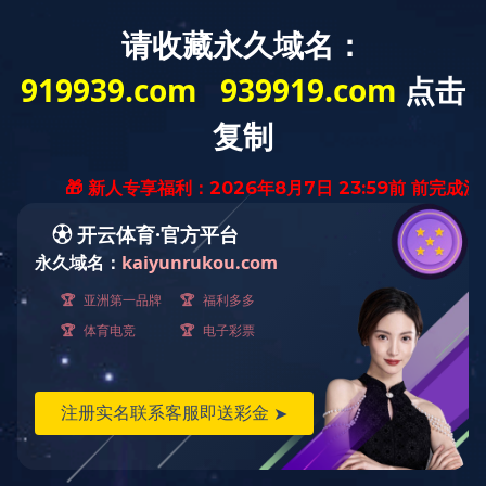
乐动平台
|
MK电竞
|
ledong乐动(中国)体育官方网站
|
乐竞体育·
乐竞官方网站
|
乐竞官方版网站登录入口
|
九游网页版·官方端网
站
|
安博平台
|
OD官方版网站登录入口
|
多宝登录平台
|