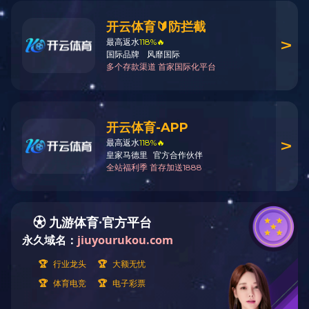
返回首页
刷新