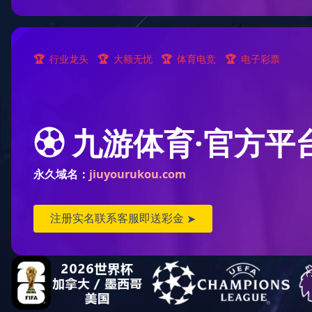
《国务院关于修改〈特种设备安全监察条例〉的决定》已经200