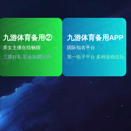
总 理 温家宝
二00九年一月二十四日
、电梯、起重机械、客运索道、大型游乐设施和场（厂）内专
专用设备的安全监察不适用本条例。”
依照有关法律、法规的规定执行。”
”
能效指标的特种设备，不得生产国家产业政策明令淘汰的特种
指导，并按照安全技术规范的要求办理气瓶使用登记，提出气
检测机构实施的水（介）质处理定期检验。”
锅炉清洗过程监督检验。”