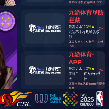
1日起施行。