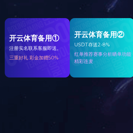
国务院关于修改
《特种设备安全监察条例》的决定
国务院决定对《特种设备安全监察条例》做如下修改：
一、第二条第一款修改为：“本条例所称特种设备是指涉及
用机动车辆。”
二、第三条第二款修改为：“军事装备、核设施、航空航天
第三款修改为：“房屋建筑工地和市政工程工地用起重机械、
三、第五条第一款修改为：“特种设备生产、使用单位应当
第二款修改为：“特种设备生产、使用单位的主要负责人应当
四、第八条增加一款作为第二款：“国家鼓励特种设备节能
增加一款，作为第三款：“特种设备生产、使用单位和特种设
增加一款，作为第四款：“国家鼓励实行特种设备责任保险制
五、第十条第二款修改为：“特种设备生产单位对其生产的
设备。”
六、第二十二条第三款修改为：“气瓶充装单位应当向气体
瓶的定期检验要求。”
七、第二十六条增加一项作为第六项：“高耗能特种设备的
八、第二十七条增加一款作为第四款：“锅炉使用单位应当
增加一款，作为第五款：“从事锅炉清洗的单位，应当按照