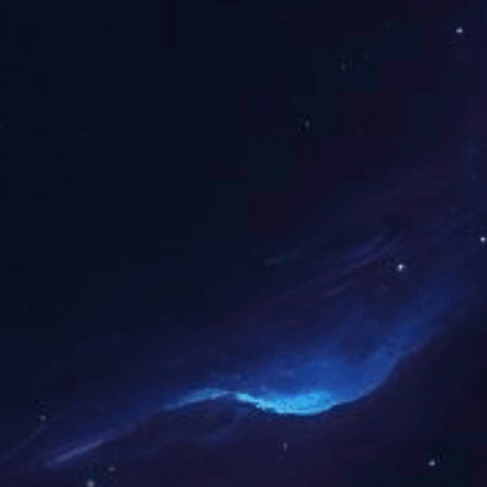
九、第二十九条增加一款作为第二款：“特种设备不符合能
十、删除第三十一条。
十一、第四十条改为第三十九条，第一款修改为：“特种设
识。”
十二、第四十九条改为第四十八条，修改为：“特种设备检
全监督管理部门报告。”
上一页：
找不到相关信息
下一页：
特种设备安全监察条例
官方微信号
电话
18583680680