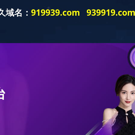
录界面
设备展示
新闻中心
工程业