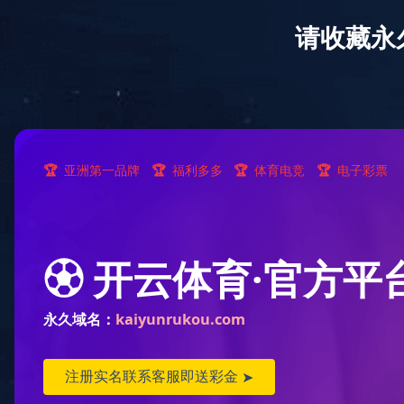
业务咨询：
18583680680
九游网页版官网
首页
关于九游（中国）官方网站登
九游（中国）官方网站登录界面