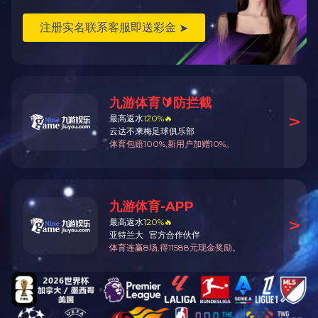
客户留言
工程业绩