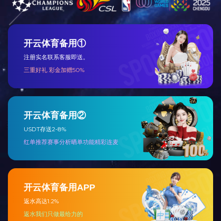
官方微信号
电话
18583680680
微信号
z18583680680
邮箱
442550323@qq.com
地址