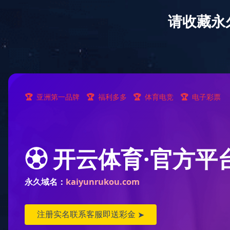
业务咨询：
18583680680
九游网页版官网
首页
关于九游（中国）官方网站登
九游（中国）官方网站登录界面