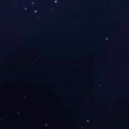
地址
成都市武侯区武科东一路15号置信
城市会所3-1-5-15
关于九游（中国）官
设备展示
新闻
方网站登录界面
塔吊|塔吊型号
公司
施工电梯
行业
公司简介
视频
企业法人
企业宗旨
企业资质