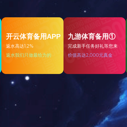
：
，安全第一。安全在于防范，责任重于泰山。高度重视安全生产
：
，诚信经营，稳健发展，与时俱进。
：
重用，有德无才培养使用，有才无德限制使用，无才无德坚决不
：
敬业、公正、文明、有责任、有爱心的领导。以德服人，以才服
素养：
，安全（文明）生产、服从管理、团结友爱、德艺双修、努力做