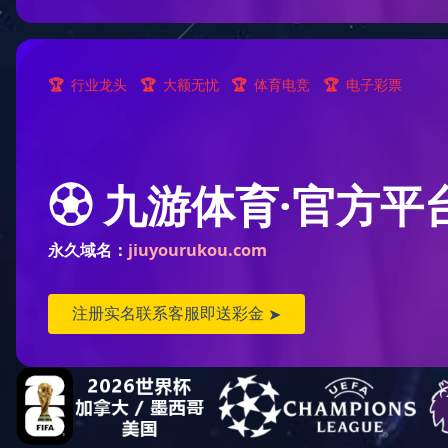
企业宗旨
关于九游（中国）官方网站登
企业宗旨
公司简介
为客户创
企业宗旨