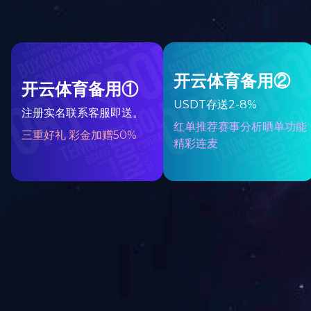
安全宗旨
企业资质
以人为本
经营宗旨
客户留言
遵纪守法
用人宗旨
有才有德
工程业绩
领导素养
做正直、
员工素质
守纪守法