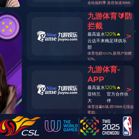
首页
>
关于九游（中国）官方网站登录界面
>
企业宗旨
努力做受社会尊重的企业。