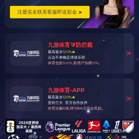
客户留言
工程业绩
分享到
商品详情
序号
1