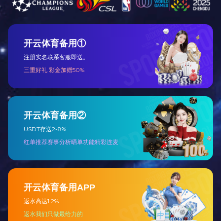
2
3
4
5
6
7
8
9
10
11
12
13
14
15