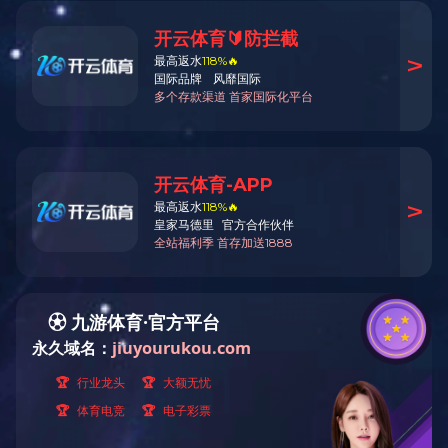
电商详情
产品展示
PRODUCTS