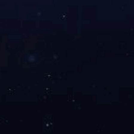
关于九游（中国）官
设备展示
新闻中心
方网站登录界面
塔吊|塔吊型号
公司新闻
施工电梯
行业新闻
公司简介
视频新闻
企业法人
企业宗旨
企业资质
版权所有(C)九游网