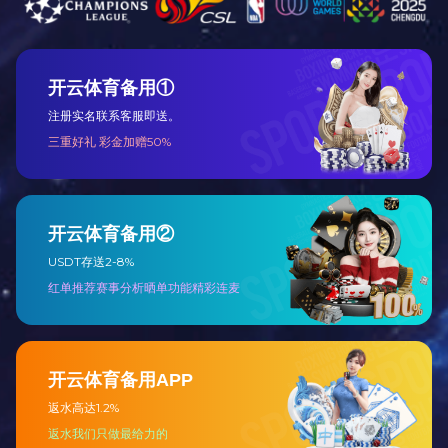
起升
起升
变幅
回转
行走
最大