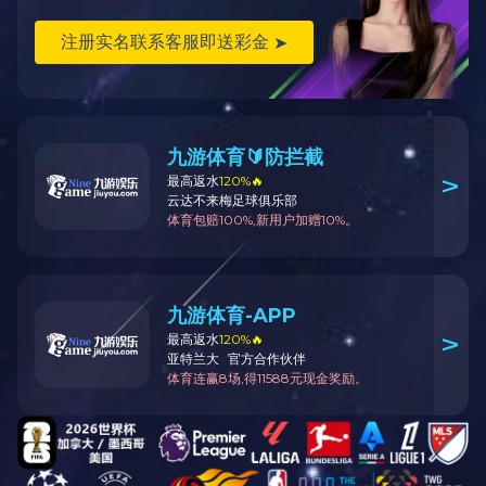
客户留言
工程业绩
分享到
商品详情
塔机
机构名称