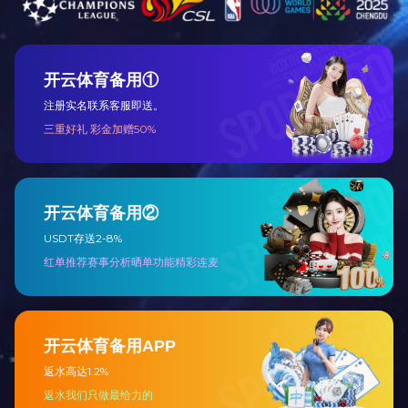
官方微信号