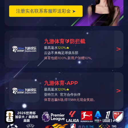
客户留言
工程业绩