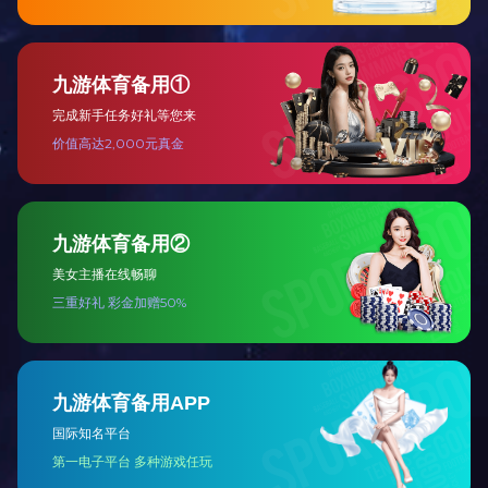
工程业绩
官方微信号