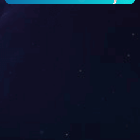
电话
18583680680
微信号
z18583680680
邮箱
442550323@qq.com
地址
成都市武侯区武科东一路15号置信
城市会所3-1-5-15
关于九游（中国）官
设备展示
新闻中心