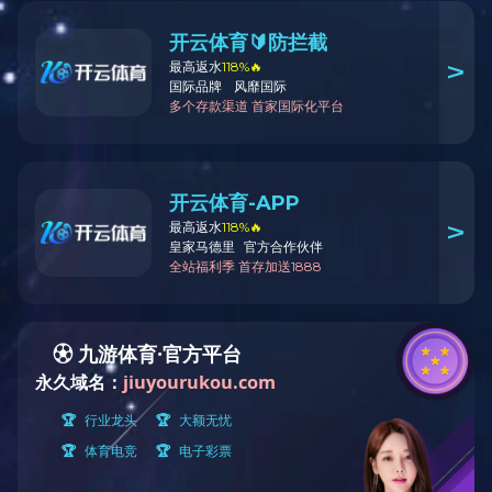
QTZ125(Q6015B-8)
设备展示
PRODUCTS
塔吊|塔吊型号
平头塔